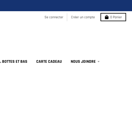
Se connecter
Créer un compte
0
Panier
 BOTTES ET BAS
CARTE CADEAU
NOUS JOINDRE