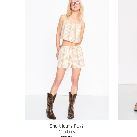
Short jaune Rayé
24 colours