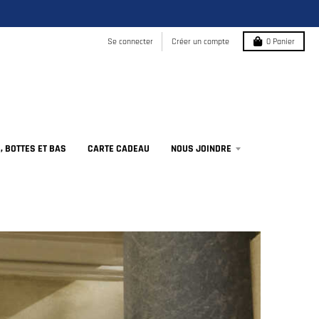
Se connecter
Créer un compte
0
Panier
 BOTTES ET BAS
CARTE CADEAU
NOUS JOINDRE