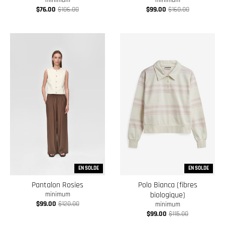
minimum
minimum
$76.00
$106.00
$99.00
$160.00
EN SOLDE
EN SOLDE
Pantalon Rosies
Polo Bianca (fibres
biologique)
minimum
$99.00
$120.00
minimum
$99.00
$115.00