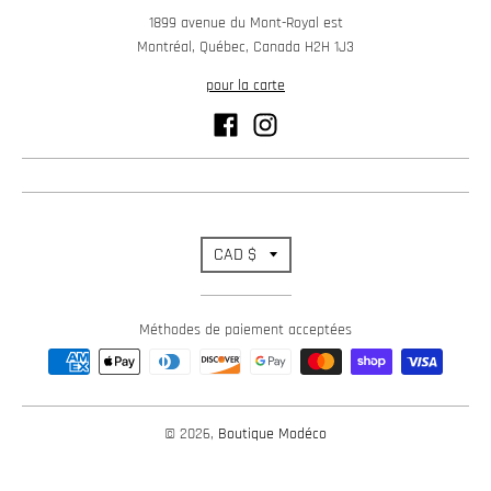
1899 avenue du Mont-Royal est
Montréal, Québec, Canada H2H 1J3
pour la carte
T
CAD $
r
Méthodes de paiement acceptées
a
n
s
© 2026,
Boutique Modéco
l