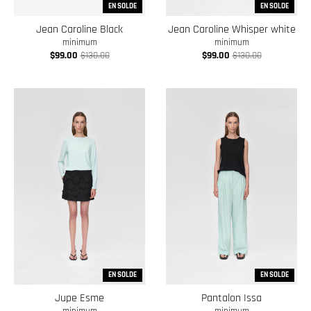
EN SOLDE
EN SOLDE
w
Jean Caroline Black
Jean Caroline Whisper white
n
minimum
minimum
_
$99.00
$130.00
$99.00
$130.00
l
a
b
e
l
EN SOLDE
EN SOLDE
Jupe Esme
Pantalon Issa