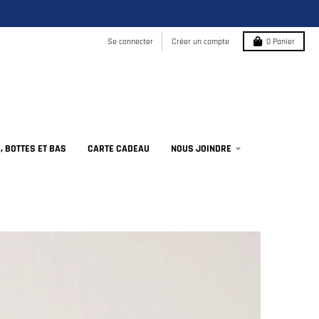
Se connecter
Créer un compte
0
Panier
 BOTTES ET BAS
CARTE CADEAU
NOUS JOINDRE