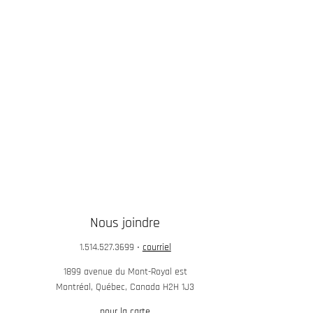
Nous joindre
1.514.527.3699
•
courriel
1899 avenue du Mont-Royal est
Montréal, Québec, Canada H2H 1J3
pour la carte