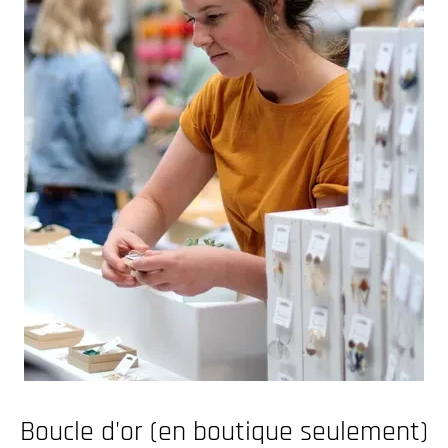
s
i
n
g
:
f
r
.
g
e
n
e
r
a
l
Boucle d'or (en boutique seulement)