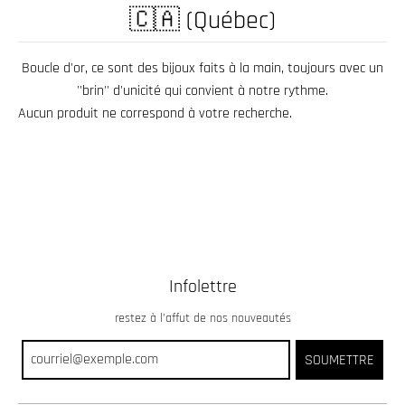
.
🇨🇦 (Québec)
c
u
Boucle d'or, ce sont des bijoux faits à la main, toujours avec un
r
''brin'' d'unicité qui convient à notre rythme.
r
Aucun produit ne correspond à votre recherche.
e
n
c
y
.
d
Infolettre
r
o
restez à l’affut de nos nouveautés
p
SOUMETTRE
d
o