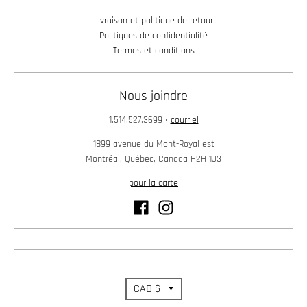
w
Livraison et politique de retour
n
Politiques de confidentialité
Termes et conditions
_
l
a
Nous joindre
b
1.514.527.3699
•
courriel
e
1899 avenue du Mont-Royal est
l
Montréal, Québec, Canada H2H 1J3
pour la carte
T
CAD $