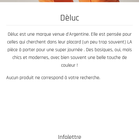
.
c
Dèluc
u
r
Dèluc est une marque venue d'Argentine. Elle est pensée pour
r
celles qui cherchent
dans leur placard (un peu trop souvent)
LA
e
pièce à porter pour une super journée
. Des basiques, oui, mais
n
chics et modernes, avec bien souvent une belle touche de
c
couleur !
y
Aucun produit ne correspond à votre recherche.
.
d
r
o
p
d
o
Infolettre