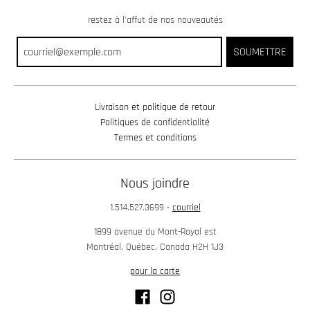
w
restez à l’affut de nos nouveautés
n
SOUMETTRE
_
l
a
Livraison et politique de retour
b
Politiques de confidentialité
e
Termes et conditions
l
Nous joindre
1.514.527.3699
•
courriel
1899 avenue du Mont-Royal est
Montréal, Québec, Canada H2H 1J3
pour la carte