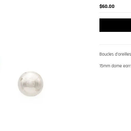
$60.00
Boucles d'oreille
15mm dome earrin