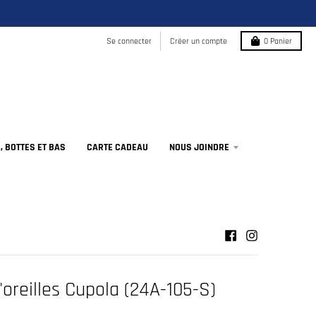
Se connecter
Créer un compte
0
Panier
 BOTTES ET BAS
CARTE CADEAU
NOUS JOINDRE
'oreilles Cupola (24A-105-S)