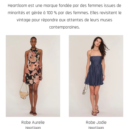
.
Heartloom est une marque fondée par des femmes issues de
c
minorités et gérée à 100 % par des femmes. Elles revisitent le
u
vintage pour répondre aux attentes de leurs muses
r
contemporaines.
r
e
n
c
y
.
d
r
o
p
d
Robe Aurelie
Robe Jodie
o
Heartloom
Heartloom