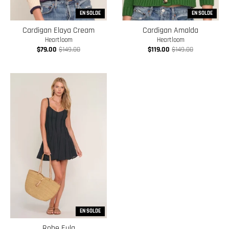
EN SOLDE
EN SOLDE
Cardigan Elaya Cream
Cardigan Amalda
Heartloom
Heartloom
$79.00
$149.00
$119.00
$149.00
EN SOLDE
Robe Eula