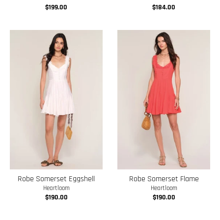
$199.00
$184.00
w
n
_
l
a
b
e
l
Robe Somerset Eggshell
Robe Somerset Flame
Heartloom
Heartloom
$190.00
$190.00