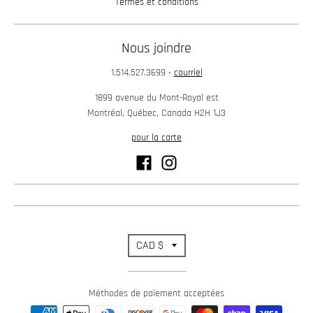
Termes et conditions
Nous joindre
1.514.527.3699
•
courriel
1899 avenue du Mont-Royal est
Montréal, Québec, Canada H2H 1J3
pour la carte
T
CAD $
r
Méthodes de paiement acceptées
a