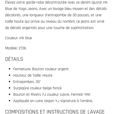
Élevez votre garde-robe décontractée avec ce denim ajusté Ink
w
Blue de Yoga Jeans. Avec un lavage bleu moyen et des détails
n
décolorés, une longueur d'entrejambe de 30 pouces, et une
_
taille haute qui arrive au niveau du nombril, ce jeans est orné
l
de détails argentés pour une touche de sophistication.
a
Couleur: Ink blue
b
Modèle: 2736
e
l
DÉTAILS
Fermeture:
Bouton couleur argent
Hauteur de Taille: Haute
Entrejambes: 30"
Surpiqûre couleur beige foncé
Bouton et Rivets YJ couleur cuivre. Fermoir YKK
Appliquée en cuire Vegan YJ signature à l'arrière.
COMPOSITIONS ET INSTRUCTIONS DE LAVAGE