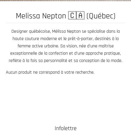
.
c
Melissa Nepton 🇨🇦 (Québec)
u
r
Designer québécoise, Mélissa Nepton se spécialise dans la
r
haute couture moderne et le prêt-à-porter, destinés à la
e
femme active urbaine. Sa vision, née d'une maîtrise
n
exceptionnelle de la confection et d'une approche pratique,
c
reflète à la fois sa personnalité et sa conception de la mode.
y
Aucun produit ne correspond à votre recherche.
.
d
r
o
p
d
Infolettre
o