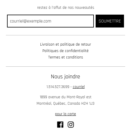
w
restez à l’affut de nos nouveautés
n
SOUMETTRE
_
l
a
Livraison et politique de retour
b
Politiques de confidentialité
e
Termes et conditions
l
Nous joindre
1.514.527.3699
•
courriel
1899 avenue du Mont-Royal est
Montréal, Québec, Canada H2H 1J3
pour la carte