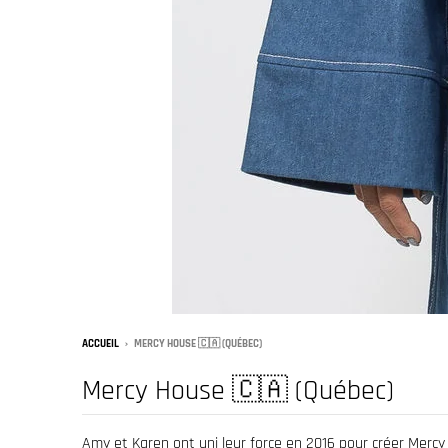
w
n
_
l
a
b
e
l
ACCUEIL
›
MERCY HOUSE 🇨🇦 (QUÉBEC)
Mercy House 🇨🇦 (Québec)
Amy et Karen ont uni leur force en 2016 pour créer Merc