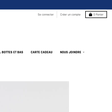
Se connecter
Créer un compte
0
Panier
 BOTTES ET BAS
CARTE CADEAU
NOUS JOINDRE