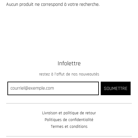
.
Aucun produit ne correspond à votre recherche.
c
u
r
r
e
n
Infolettre
c
y
restez à l’affut de nos nouveautés
.
SOUMETTRE
d
r
o
Livraison et politique de retour
p
Politiques de confidentialité
d
Termes et conditions
o