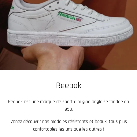
s
i
n
g
:
f
r
.
g
Reebok
e
n
Reebok est une marque de sport d'origine anglaise fondée en
e
1958.
r
a
Venez découvrir nos modèles résistants et beaux, tous plus
l
confortables les uns que les autres !