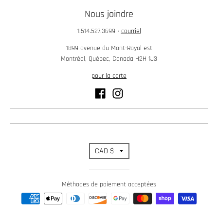
w
Nous joindre
n
1.514.527.3699
•
courriel
_
1899 avenue du Mont-Royal est
l
Montréal, Québec, Canada H2H 1J3
a
pour la carte
b
e
l
T
CAD $
r
Méthodes de paiement acceptées
a
n