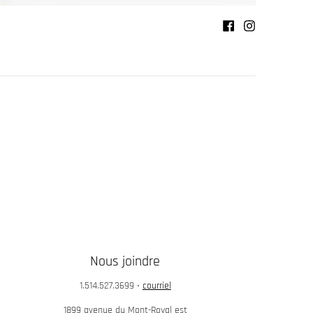
Nous joindre
1.514.527.3699
•
courriel
1899 avenue du Mont-Royal est