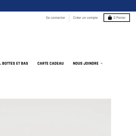
Se connecter
Créer un compte
0
Panier
 BOTTES ET BAS
CARTE CADEAU
NOUS JOINDRE