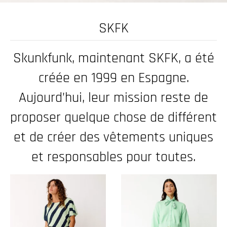
.
c
SKFK
u
r
Skunkfunk, maintenant SKFK, a été
r
créée en 1999 en Espagne.
e
n
Aujourd’hui, leur mission reste de
c
proposer quelque chose de différent
y
et de créer des vêtements uniques
.
d
et responsables pour toutes.
r
o
p
d
o