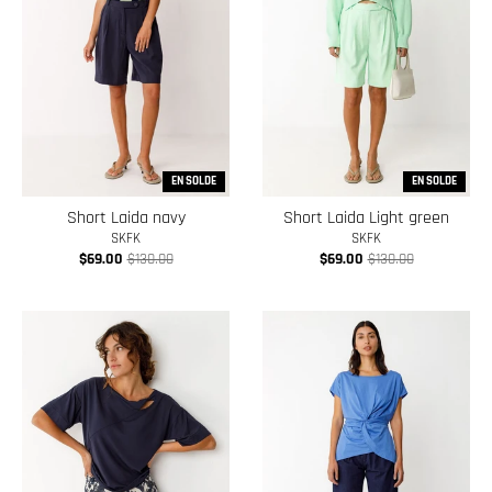
w
n
_
l
a
b
EN SOLDE
EN SOLDE
e
Short Laida navy
Short Laida Light green
SKFK
SKFK
l
$69.00
$130.00
$69.00
$130.00