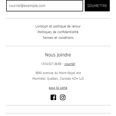
w
SOUMETTRE
n
_
Livraison et politique de retour
l
Politiques de confidentialité
a
Termes et conditions
b
e
Nous joindre
l
1.514.527.3699
•
courriel
1899 avenue du Mont-Royal est
Montréal, Québec, Canada H2H 1J3
pour la carte