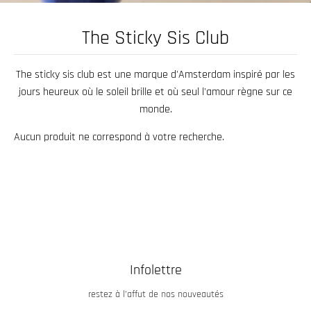
.
c
The Sticky Sis Club
u
r
The sticky sis club est une marque d'Amsterdam inspiré par les
r
jours heureux où le soleil brille et où seul l'amour règne sur ce
e
monde.
n
Aucun produit ne correspond à votre recherche.
c
y
.
d
r
o
p
Infolettre
d
restez à l’affut de nos nouveautés
o