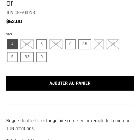
or
.
c
TDN CREATIONS
u
$63.00
r
SIZE
r
4
4.5
5
5.5
6
6.5
7
7.5
e
n
8
8.5
9
c
y
.
AJOUTER AU PANIER
d
r
o
p
Bague double fil rectangulaire corde en or rempli de la marque
d
TDN créations.
o