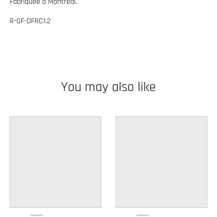
Fabriquée à Montreal.
w
R-GF-DFRC1.2
n
_
l
a
b
You may also like
e
l