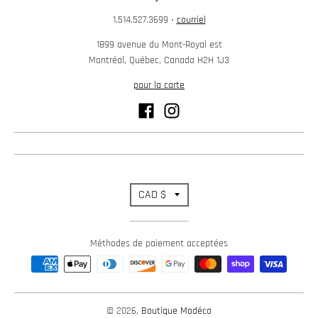
1.514.527.3699
•
courriel
1899 avenue du Mont-Royal est
Montréal, Québec, Canada H2H 1J3
pour la carte
T
CAD $
r
Méthodes de paiement acceptées
a
n
s
© 2026,
Boutique Modéco