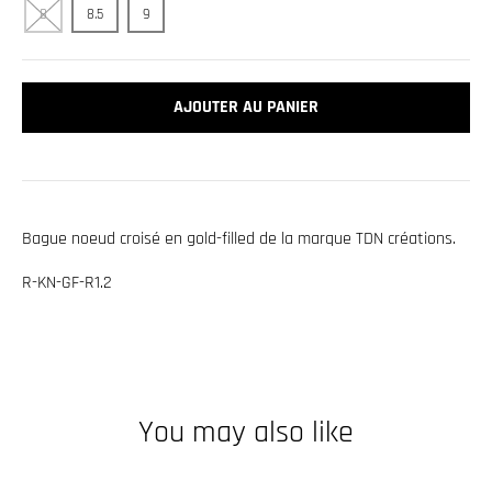
.
8
8.5
9
c
u
r
AJOUTER AU PANIER
r
e
n
c
Bague noeud croisé en gold-filled de la marque TDN créations.
y
R-KN-GF-R1.2
.
d
r
o
p
You may also like
d
o