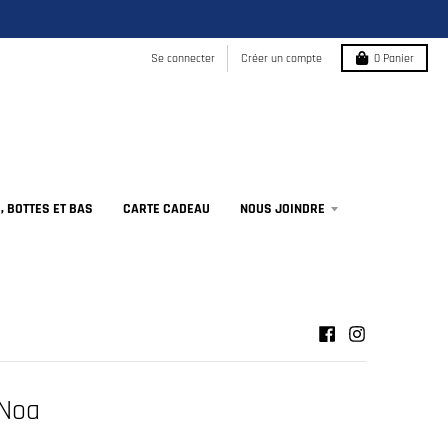
Se connecter
Créer un compte
0
Panier
 BOTTES ET BAS
CARTE CADEAU
NOUS JOINDRE
Noa