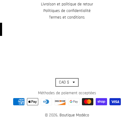
Livraison et politique de retour
Politiques de confidentialité
Termes et conditions
T
CAD $
r
Méthodes de paiement acceptées
a
© 2026,
Boutique Modéco
n
s