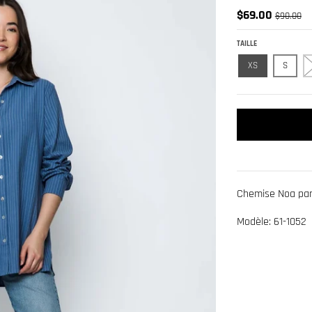
$69.00
$90.00
TAILLE
XS
S
Chemise Noa par
Modèle: 61-1052