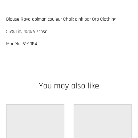
w
n
Blouse Raya-dolman couleur Chalk pink par Orb Clothing.
_
55% Lin, 45% Viscose
l
a
Modèle: 61-1054
b
e
l
You may also like