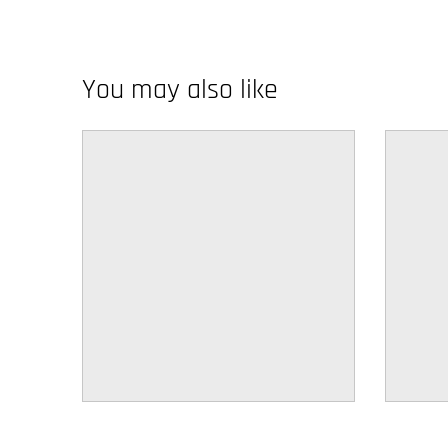
w
n
_
You may also like
l
a
b
e
l