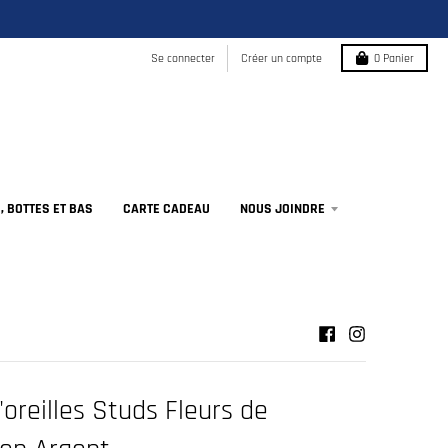
Se connecter
Créer un compte
0
Panier
 BOTTES ET BAS
CARTE CADEAU
NOUS JOINDRE
'oreilles Studs Fleurs de