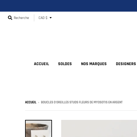
T
Recherche
CAD $
r
a
n
s
l
ACCUEIL
SOLDES
NOS MARQUES
DESIGNERS
a
t
i
o
ACCUEIL
›
BOUCLES D'OREILLES STUDS FLEURS DE MYOSOTIS EN ARGENT
n
m
i
s