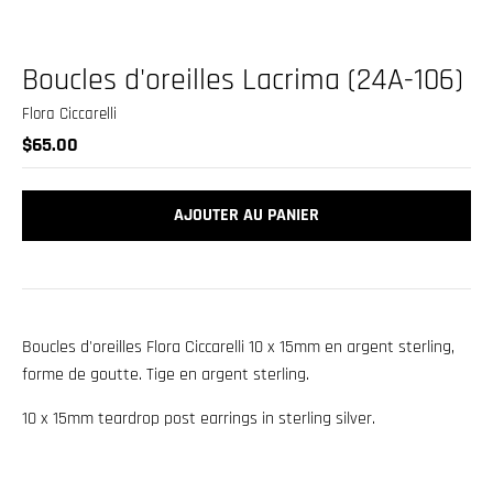
.
c
u
Boucles d'oreilles Lacrima (24A-106)
r
Flora Ciccarelli
r
$65.00
e
n
AJOUTER AU PANIER
c
y
.
d
Boucles d'oreilles Flora Ciccarelli 10 x 15mm en argent sterling,
r
forme de goutte. Tige en argent sterling.
o
p
10 x 15mm teardrop post earrings in sterling silver.
d
o