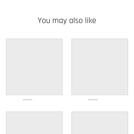
w
n
You may also like
_
l
a
b
e
l