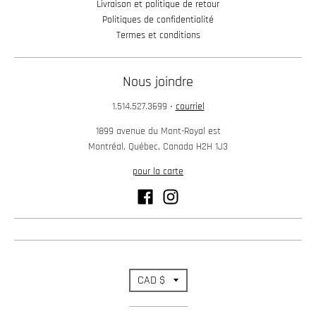
Livraison et politique de retour
Politiques de confidentialité
Termes et conditions
Nous joindre
1.514.527.3699
•
courriel
1899 avenue du Mont-Royal est
Montréal, Québec, Canada H2H 1J3
pour la carte
T
CAD $
r