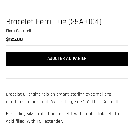
.
c
u
Bracelet Ferri Due (25A-004)
r
Flora Ciccarelli
r
$125.00
e
n
AJOUTER AU PANIER
c
y
.
d
Bracelet 6'' chaîne rolo en argent sterling avec maillons
r
interlacés en or rempli. Avec rallonge de 1.5''. Flora Ciccarelli.
o
p
6'' sterling silver rolo chain bracelet with double link detail in
gold-filled. With 1.5'' extender.
d
o