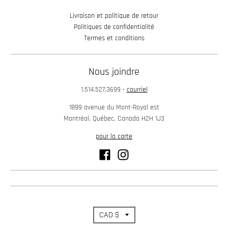
Livraison et politique de retour
Politiques de confidentialité
Termes et conditions
Nous joindre
1.514.527.3699
•
courriel
1899 avenue du Mont-Royal est
Montréal, Québec, Canada H2H 1J3
pour la carte
T
CAD $