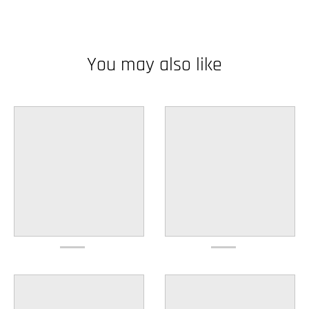
w
n
_
You may also like
l
a
b
e
l