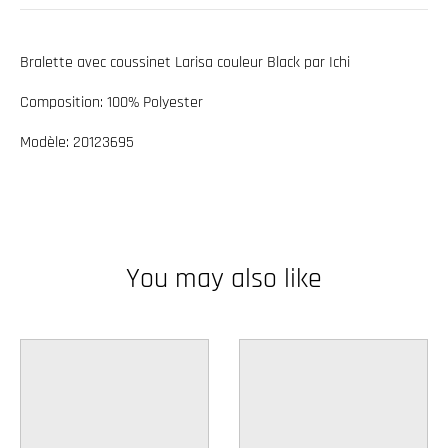
w
n
Bralette avec coussinet Larisa couleur Black par Ichi
_
Composition: 100% Polyester
l
a
Modèle: 20123695
b
e
l
You may also like