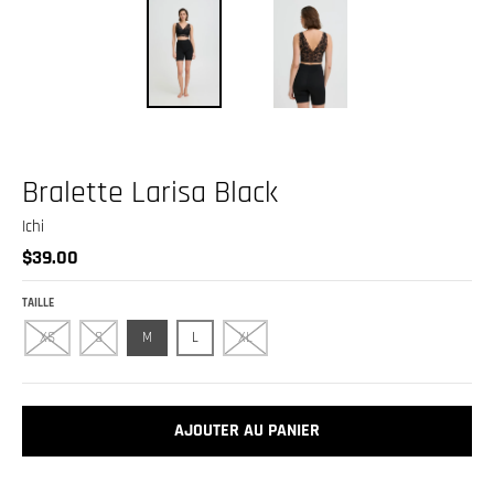
.
c
u
r
r
e
Bralette Larisa Black
n
c
Ichi
$39.00
y
.
TAILLE
d
XS
S
M
L
XL
r
o
p
AJOUTER AU PANIER
d
o