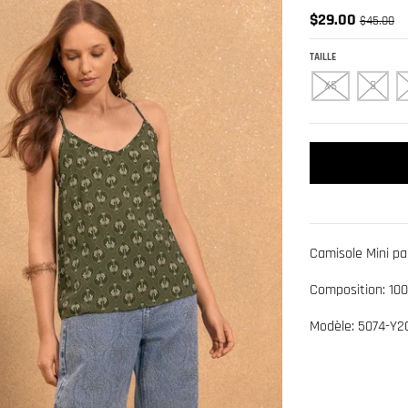
$29.00
$45.00
TAILLE
XS
S
Camisole Mini pa
Composition: 10
Modèle: 5074-Y2