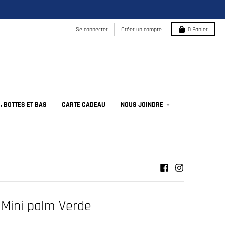
Se connecter
Créer un compte
0
Panier
 BOTTES ET BAS
CARTE CADEAU
NOUS JOINDRE
 Mini palm Verde