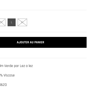
M
L
XL
AJOUTER AU PANIER
lm Verde par Lez a lez
0% Viscose
062D