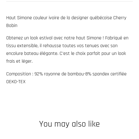
w
n
Haut Simone couleur ivoire de la designer québécoise Cherry
_
Bobin
l
Obtenez un look estival avec notre haut Simone ! Fabriqué en
a
tissu extensible, il rehausse toutes vos tenues avec son
b
encolure bateau élégante. C'est le choix parfait pour un look
e
frais et léger.
l
Composition :
92% rayonne de bambou-8% spandex certifiée
OEKO-TEX
You may also like