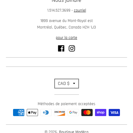
1.514.527.3699
•
courriel
1899 avenue du Mont-Royal est
Montréal, Québec, Canada H2H 1J3
pour la carte
T
CAD $
r
Méthodes de paiement acceptées
a
n
s
© 2026,
Boutique Modéco