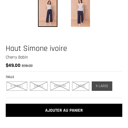
.
c
u
r
r
e
Haut Simone ivoire
n
Cherry Bobin
c
$49.00
$98.00
y
.
TAILLE
d
X-SMALL
SMALL
MEDIUM
LARGE
X-LARGE
r
o
p
AJOUTER AU PANIER
d
o