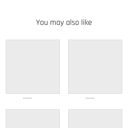
w
n
You may also like
_
l
a
b
e
l