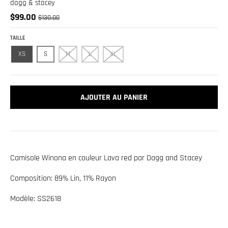
.
dagg & stacey
c
$99.00
$130.00
u
TAILLE
r
XS
S
M
L
XL
r
e
n
AJOUTER AU PANIER
c
y
.
d
Camisole Winona en couleur Lava red par Dagg and Stacey
r
o
Composition: 89% Lin, 11% Rayon
p
Modèle: SS2618
d
o