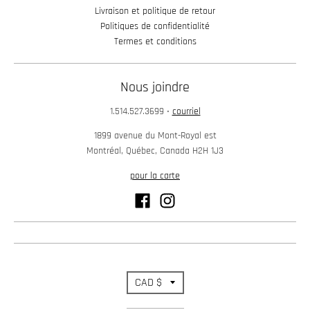
Livraison et politique de retour
Politiques de confidentialité
Termes et conditions
Nous joindre
1.514.527.3699
•
courriel
1899 avenue du Mont-Royal est
Montréal, Québec, Canada H2H 1J3
pour la carte
T
CAD $