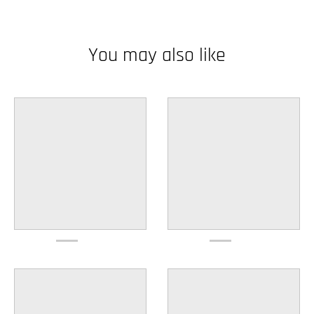
w
n
You may also like
_
l
a
b
e
l