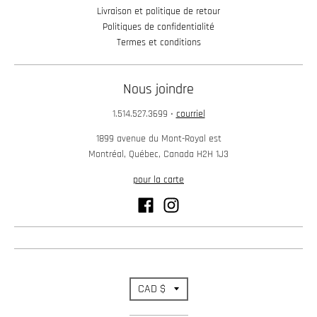
Livraison et politique de retour
Politiques de confidentialité
Termes et conditions
Nous joindre
1.514.527.3699
•
courriel
1899 avenue du Mont-Royal est
Montréal, Québec, Canada H2H 1J3
pour la carte
T
CAD $