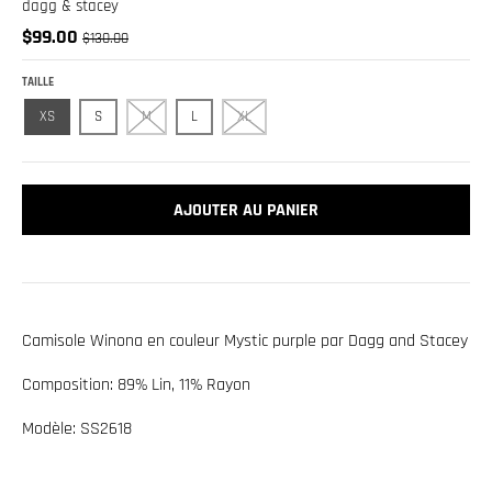
.
dagg & stacey
c
$99.00
$130.00
u
TAILLE
r
XS
S
M
L
XL
r
e
n
AJOUTER AU PANIER
c
y
.
d
Camisole Winona en couleur Mystic purple par Dagg and Stacey
r
o
Composition: 89% Lin, 11% Rayon
p
Modèle: SS2618
d
o