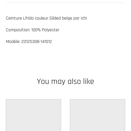
w
n
Ceinture Lfrida couleur Gilded beige par Ichi
_
Composition: 100% Polyester
l
a
Modèle: 20125308-141012
b
e
l
You may also like