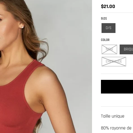
$21.00
SIZE
O/S
COLOR
NOIR
BRIQU
EMERAUDE
Taille unique
80% rayonne de 