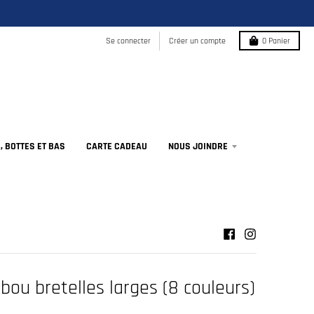
Se connecter
Créer un compte
0
Panier
 BOTTES ET BAS
CARTE CADEAU
NOUS JOINDRE
ou bretelles larges (8 couleurs)