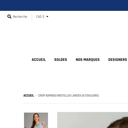
T
Recherche
CAD $
r
a
n
s
l
ACCUEIL
SOLDES
NOS MARQUES
DESIGNERS
a
t
i
o
ACCUEIL
›
CROP BAMBOU BRETELLES LARGES (8 COULEURS)
n
m
i
s