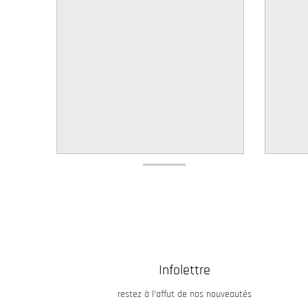
w
n
_
l
a
b
e
l
Infolettre
restez à l’affut de nos nouveautés