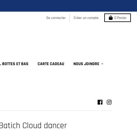
Se connecter
Créer un compte
0
Panier
 BOTTES ET BAS
CARTE CADEAU
NOUS JOINDRE
Batich Cloud dancer