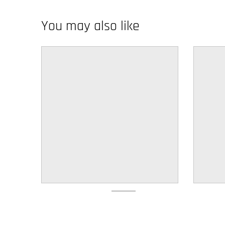
w
You may also like
n
_
l
a
b
e
l