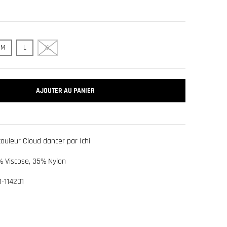
M
L
XL
AJOUTER AU PANIER
ouleur Cloud dancer par Ichi
% Viscose, 35% Nylon
-114201