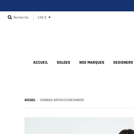
T
Recherche
CAD $
r
a
n
s
l
ACCUEIL
SOLDES
NOS MARQUES
DESIGNERS
a
t
i
o
ACCUEIL
›
CHANDAIL BATICH CLOUD DANCER
n
m
i
s