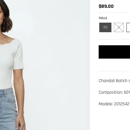
$89.00
TAILLE
XS
S
Chandail Batich c
Composition: 65
Modèle: 20125421