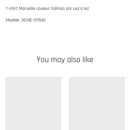
w
T-shirt Marseille couleur Salmao par Lez a lez
n
Modèle: 3674E-011542
_
l
a
b
e
You may also like
l