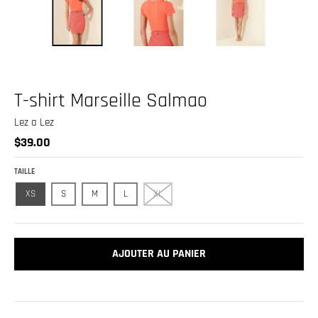
.
c
u
r
r
T-shirt Marseille Salmao
e
Lez a Lez
n
$39.00
c
y
TAILLE
.
XS
S
M
L
XL
d
r
o
AJOUTER AU PANIER
p
d
o