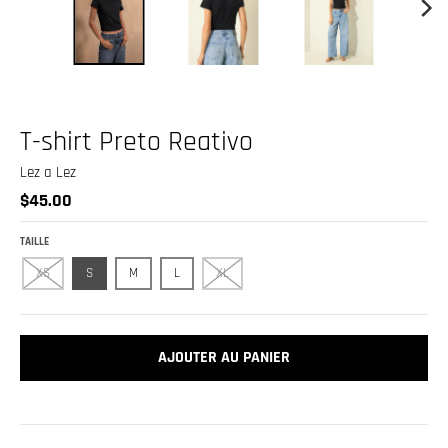
.
c
u
r
r
T-shirt Preto Reativo
e
Lez a Lez
n
$45.00
c
y
TAILLE
.
XS
S
M
L
XL
d
r
o
AJOUTER AU PANIER
p
d
o