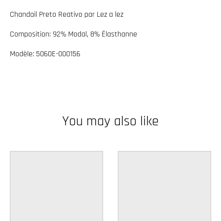
w
Chandail Preto Reativo par Lez a lez
n
Composition: 92% Modal, 8% Élasthanne
_
l
Modèle: 5060E-000156
a
b
e
l
You may also like