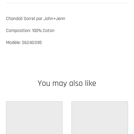
w
n
Chandail Sorrel par John+Jenn
_
Composition: 100% Coton
l
a
Modèle: S624GS95
b
e
l
You may also like