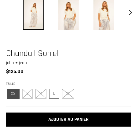
.
c
u
r
r
e
Chandail Sorrel
n
c
john + jenn
$125.00
y
.
TAILLE
d
XS
S
M
L
XL
r
o
p
AJOUTER AU PANIER
d
o