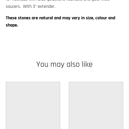
w
saucers. With 3" extender.
n
These stones are natural and may vary in size, colour and
_
shape.
l
a
b
e
You may also like
l