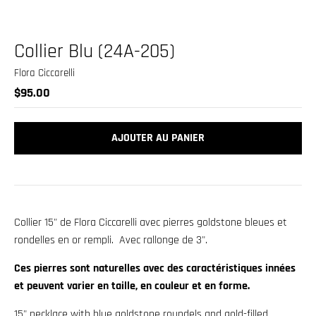
.
c
u
Collier Blu (24A-205)
r
Flora Ciccarelli
r
$95.00
e
n
AJOUTER AU PANIER
c
y
.
d
Collier 15" de Flora Ciccarelli avec pierres goldstone bleues et
r
rondelles en or rempli. Avec rallonge de 3".
o
p
Ces pierres sont naturelles avec des caractéristiques innées
et peuvent varier en taille, en couleur et en forme.
d
o
15" necklace with blue goldstone roundels and gold-filled