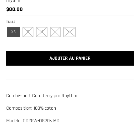
rhythm
.
$80.00
c
u
TAILLE
r
XS
S
M
L
XL
r
e
n
AJOUTER AU PANIER
c
y
.
d
Combi-short Cara terry par Rhythm
r
Composition: 100% coton
o
p
Modèle: CD25W-OS20-JAD
d
o