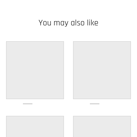
w
n
You may also like
_
l
a
b
e
l