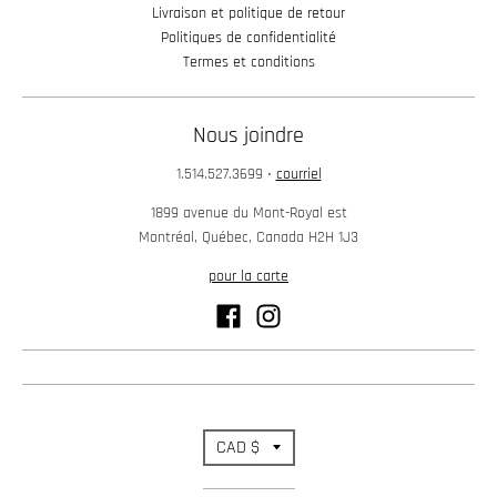
Livraison et politique de retour
Politiques de confidentialité
Termes et conditions
Nous joindre
1.514.527.3699
•
courriel
1899 avenue du Mont-Royal est
Montréal, Québec, Canada H2H 1J3
pour la carte
T
CAD $
r