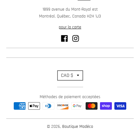
1899 avenue du Mont-Royal est
Montréal, Québec, Canada H2H 1J3
pour la carte
T
CAD $
r
Méthodes de paiement acceptées
a
n
s
© 2026,
Boutique Modéco
l