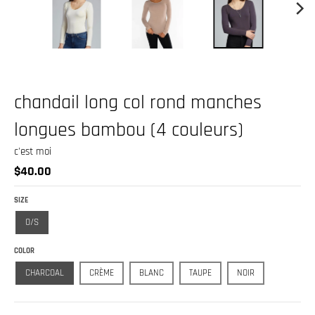
.
c
u
r
r
chandail long col rond manches
e
n
longues bambou (4 couleurs)
c
c'est moi
y
$40.00
.
SIZE
d
O/S
r
o
COLOR
p
CHARCOAL
CRÈME
BLANC
TAUPE
NOIR
d
o