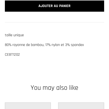
w
AJOUTER AU PANIER
n
_
l
a
taille unique
b
80% rayonne de bambou, 17% nylon et 3% spandex
e
l
CEBT1202
You may also like