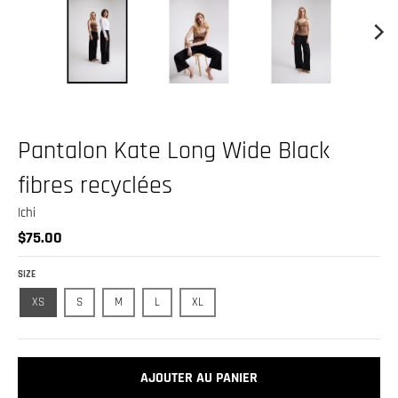
.
c
u
r
r
e
Pantalon Kate Long Wide Black
n
fibres recyclées
c
y
Ichi
.
$75.00
d
SIZE
r
XS
S
M
L
XL
o
p
d
AJOUTER AU PANIER
o