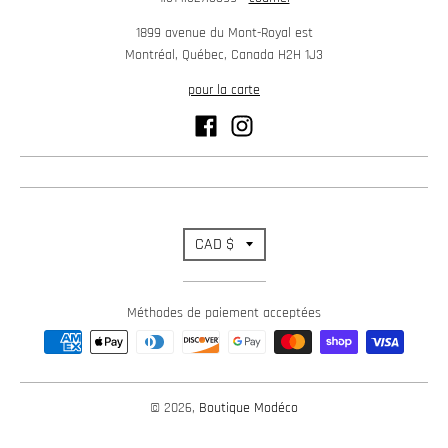
1899 avenue du Mont-Royal est
Montréal, Québec, Canada H2H 1J3
pour la carte
T
CAD $
r
Méthodes de paiement acceptées
a
n
s
© 2026,
Boutique Modéco
l