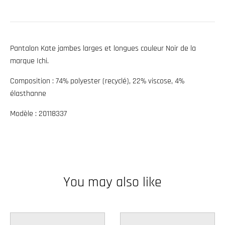
w
n
_
Pantalon Kate jambes larges et longues couleur Noir de la
l
marque Ichi.
a
Composition : 74% polyester (recyclé), 22% viscose, 4%
b
élasthanne
e
l
Modèle : 20118337
You may also like