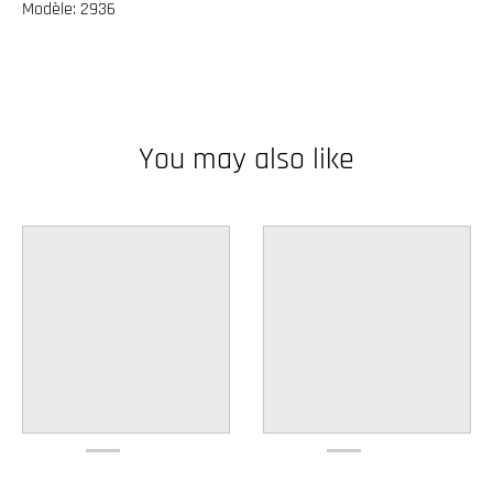
Modèle: 2936
w
n
_
l
a
You may also like
b
e
l