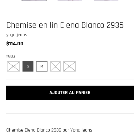
.
c
u
Chemise en lin Elena Blanco 2936
r
yoga jeans
r
$114.00
e
n
TAILLE
c
XS
S
M
L
XL
y
.
d
AJOUTER AU PANIER
r
o
p
d
Chemise Elena Blanco 2936 par Yoga jeans
o