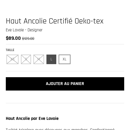
.
c
u
Haut Ancolie Certifié Oeko-tex
r
Eve Lavoie - Designer
r
$89.00
$129.00
e
TAILLE
n
c
XS
S
M
L
XL
y
.
AJOUTER AU PANIER
d
r
o
p
Haut Ancolie par Eve Lavoie
d
o