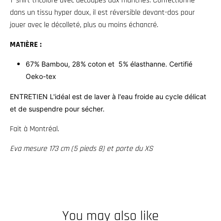
T-shirt tricolore avec découpes aux manches. Confectionné
w
dans un tissu hyper doux, il est réversible devant-dos pour
n
jouer avec le décolleté, plus ou moins échancré.
_
MATIÈRE :
l
67% Bambou, 28% coton et
5% élasthanne. Certifié
a
Oeko-tex
b
e
ENTRETIEN L'idéal est de laver à l'eau froide au cycle délicat
l
et de suspendre pour sécher.
Fait à Montréal.
Eva
mesure 173 cm (5 pieds 8) et porte du XS
You may also like