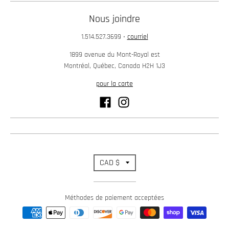
Nous joindre
1.514.527.3699
•
courriel
1899 avenue du Mont-Royal est
Montréal, Québec, Canada H2H 1J3
pour la carte
T
CAD $
r
Méthodes de paiement acceptées
a
n