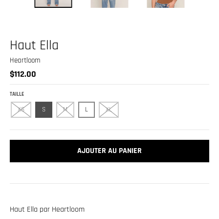
.
c
u
Haut Ella
r
r
Heartloom
e
$112.00
n
TAILLE
c
XS
S
M
L
XL
y
.
d
AJOUTER AU PANIER
r
o
p
d
Haut Ella par Heartloom
o