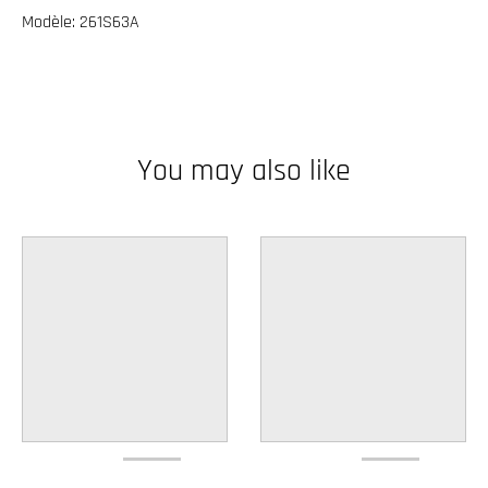
w
Modèle: 261S63A
n
_
l
a
You may also like
b
e
l