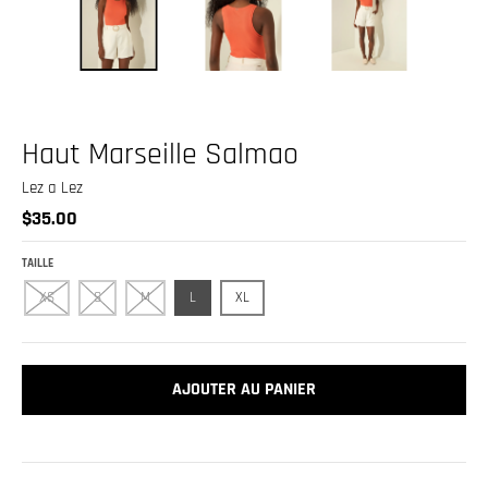
.
c
u
r
r
Haut Marseille Salmao
e
Lez a Lez
n
$35.00
c
y
TAILLE
.
XS
S
M
L
XL
d
r
o
AJOUTER AU PANIER
p
d
o