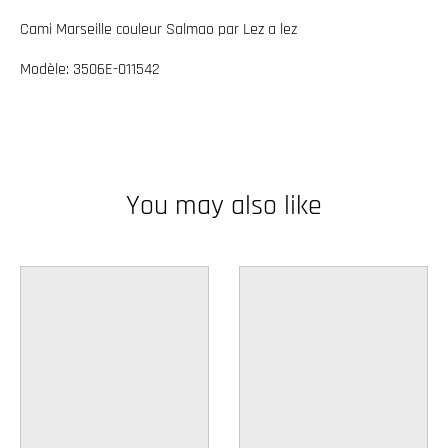
w
Cami Marseille couleur Salmao par Lez a lez
n
Modèle: 3506E-011542
_
l
a
b
e
You may also like
l