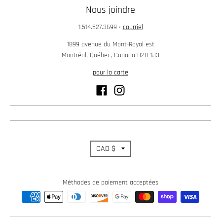
Nous joindre
1.514.527.3699
•
courriel
1899 avenue du Mont-Royal est
Montréal, Québec, Canada H2H 1J3
pour la carte
T
CAD $
r
Méthodes de paiement acceptées
a
n