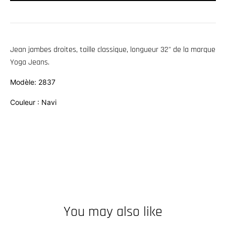
w
n
_
Jean jambes droites, taille classique, longueur 32" de la marque
l
Yoga Jeans.
a
b
Modèle: 2837
e
Couleur : Navi
l
You may also like