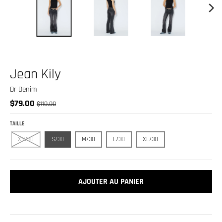
.
c
u
r
r
Jean Kily
e
n
Dr Denim
c
$79.00
$110.00
y
TAILLE
.
XS/30
S/30
M/30
L/30
XL/30
d
r
o
AJOUTER AU PANIER
p
d
o