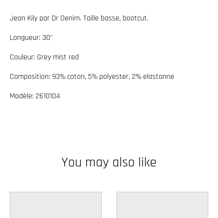
w
Jean Kily par Dr Denim. Taille basse, bootcut.
n
_
Longueur: 30"
l
Couleur: Grey mist red
a
Composition: 93% coton, 5% polyester, 2% elastanne
b
e
Modèle: 2610104
l
You may also like