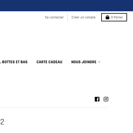
Se connecter
Créer un compte
0
Panier
 BOTTES ET BAS
CARTE CADEAU
NOUS JOINDRE
32