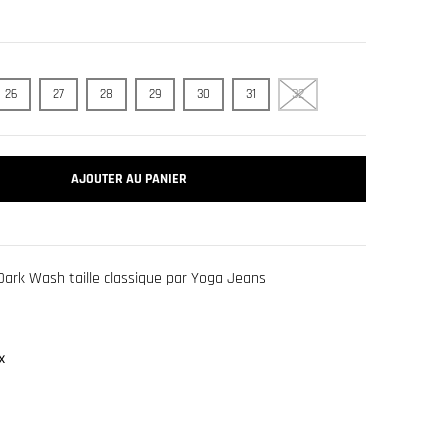
26
27
28
29
30
31
32
AJOUTER AU PANIER
Dark Wash taille classique par Yoga Jeans
x