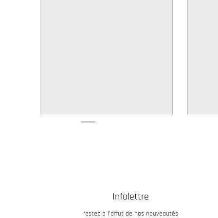
w
n
_
l
a
b
e
l
Infolettre
restez à l’affut de nos nouveautés