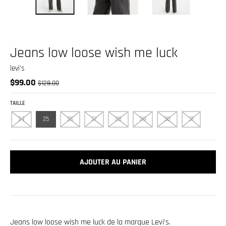
.
c
u
r
Jeans low loose wish me luck
r
levi's
e
$99.00
$128.00
n
c
TAILLE
y
24
25
26
27
28
29
30
31
.
d
AJOUTER AU PANIER
r
o
p
d
o
Jeans low loose wish me luck de la marque Levi's.