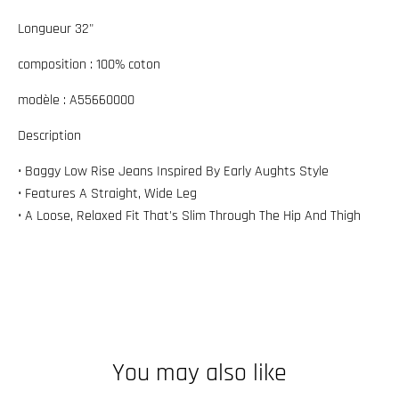
w
Longueur 32"
n
composition : 100
% coton
_
l
modèle : A55660000
a
Description
b
e
• Baggy Low Rise Jeans Inspired By Early Aughts Style
• Features A Straight, Wide Leg
l
• A Loose, Relaxed Fit That's Slim Through The Hip And Thigh
You may also like