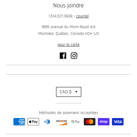
Nous joindre
1.514.527.3699
•
courriel
1899 avenue du Mont-Royal est
Montréal, Québec, Canada H2H 1J3
pour la carte
T
CAD $
r
Méthodes de paiement acceptées
a
n