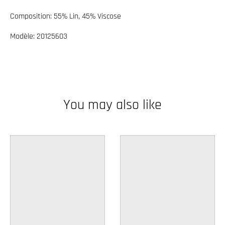
w
Composition: 55% Lin, 45% Viscose
n
Modèle: 20125603
_
l
a
b
e
You may also like
l