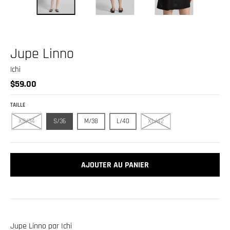
.
c
u
r
Jupe Linno
r
Ichi
e
$59.00
n
c
TAILLE
y
XS/34
S/36
M/38
L/40
XL/42
.
d
AJOUTER AU PANIER
r
o
p
d
o
Jupe Linno par Ichi