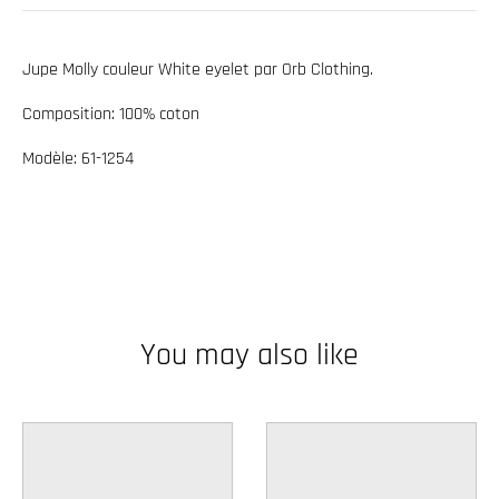
w
n
Jupe Molly couleur White eyelet par Orb Clothing.
_
Composition: 100% coton
l
a
Modèle: 61-1254
b
e
l
You may also like