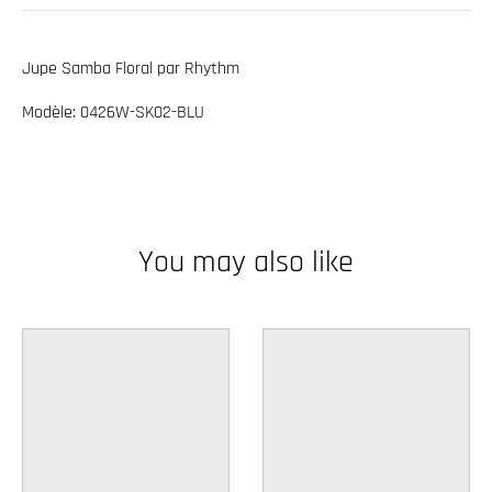
w
n
Jupe Samba Floral par Rhythm
_
Modèle: 0426W-SK02-BLU
l
a
b
e
l
You may also like