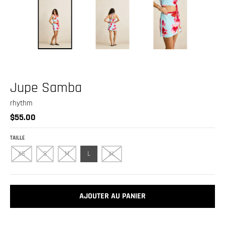
.
c
u
r
r
e
Jupe Samba
n
c
rhythm
$55.00
y
.
TAILLE
d
XS
S
M
L
XL
r
o
p
AJOUTER AU PANIER
d
o