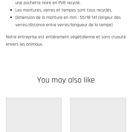
une pochette noire en PVB recyclé.
w
Les montures, verres et tempes sont tous recyclés.
n
Dimension de la monture en mm : 55/18-141 (largeur des
_
verres/distance entre verres/longueur de la tempe)
l
Notre entreprise est entièrement végétalienne et sans cruauté
a
envers les animaux.
b
e
l
You may also like