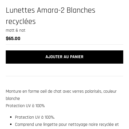
.
Lunettes Amara-2 Blanches
c
u
recyclées
r
matt & nat
r
$65.00
e
n
AJOUTER AU PANIER
c
y
.
d
Monture en forme oeil de chat avec verres polarisés, couleur
r
blanche
o
Protection UV à 100%
p
Protection UV à 100%.
d
Comprend une lingette pour nettoyage noire recyclée et
o