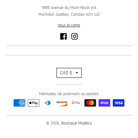
1899 avenue du Mont-Royal est
Montréal, Québec, Canada H2H 1J3
pour la carte
T
CAD $
r
Méthodes de paiement acceptées
a
n
s
© 2026,
Boutique Modéco
l