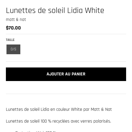
.
Lunettes de soleil Lidia White
c
u
matt & nat
r
$70.00
r
TAILLE
e
O/S
n
c
y
AJOUTER AU PANIER
.
d
r
o
Lunettes de soleil Lidia en couleur White par Matt & Nat
p
d
Lunettes de soleil 100 % recyclées avec verres polarisés.
o