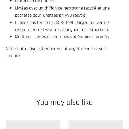
Protection UV à 100 %.
w
Livrées avec un chiffon de nettoyage recyclé et une
n
pochette pour lunettes en PVB recyclé.
_
Dimensions (en mm) : 55/20-140 (largeur du verre /
distance entre les verres / longueur des branches).
l
Montures, verres et branches entièrement recyclés.
a
b
Notre entreprise est entièrement végétalienne et sans
e
cruauté.
l
You may also like